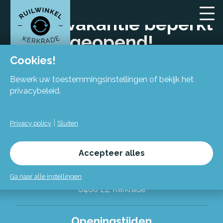
Zomervakantie beperkt
geopend!
Cookies!
Bewerk uw toestemmingsinstellingen of bekijk het
privacybeleid.
|
Privacy policy
Sluiten
Locatie
Accepteer alles
Flexiforum Kerkrade
Spekhofstraat 15
Ga naar alle instellingen
(bij binnenkomst grote trap omhoog)
6466 LZ Kerkrade
Alles over de Ruilwinkel
Openingstijden