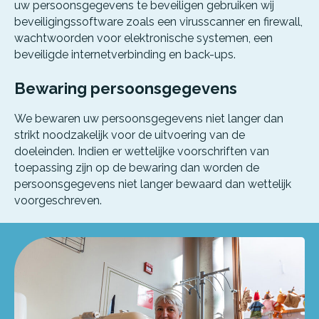
uw persoonsgegevens te beveiligen gebruiken wij
beveiligingssoftware zoals een virusscanner en firewall,
wachtwoorden voor elektronische systemen, een
beveiligde internetverbinding en back-ups.
Bewaring persoonsgegevens
We bewaren uw persoonsgegevens niet langer dan
Alles over de Ruilwinkel
strikt noodzakelijk voor de uitvoering van de
doeleinden. Indien er wettelijke voorschriften van
toepassing zijn op de bewaring dan worden de
Werken in de Ruilwinkel
persoonsgegevens niet langer bewaard dan wettelijk
voorgeschreven.
Onze organisatie
Stel je vraag!