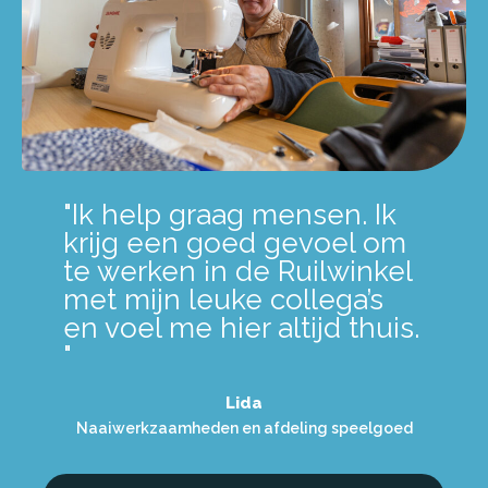
"Ik help graag mensen. Ik
krijg een goed gevoel om
te werken in de Ruilwinkel
met mijn leuke collega’s
en voel me hier altijd thuis.
"
Lida
Naaiwerkzaamheden en afdeling speelgoed