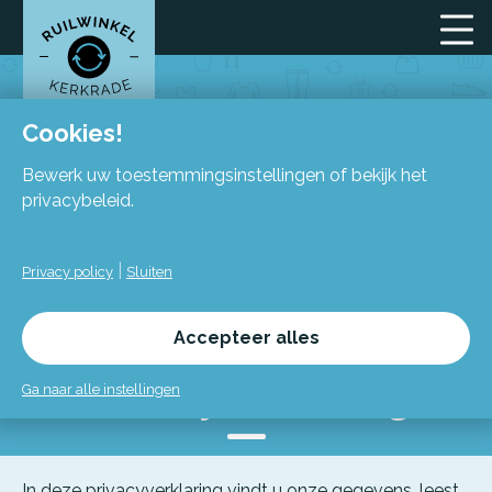
Cookies!
Bewerk uw toestemmingsinstellingen of bekijk het
privacybeleid.
|
Privacy policy
Sluiten
Accepteer alles
Privacyverklaring
Ga naar alle instellingen
In deze privacyverklaring vindt u onze gegevens, leest