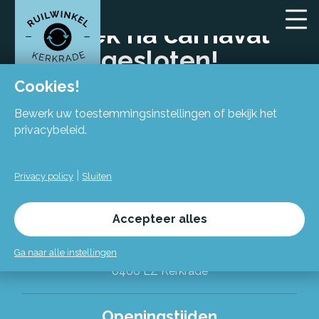
Week na carnaval
gesloten!
Cookies!
Bewerk uw toestemmingsinstellingen of bekijk het
privacybeleid.
|
Privacy policy
Sluiten
Locatie
Accepteer alles
Flexiforum Kerkrade
Spekhofstraat 15
Ga naar alle instellingen
(bij binnenkomst grote trap omhoog)
6466 LZ Kerkrade
Alles over de Ruilwinkel
Openingstijden