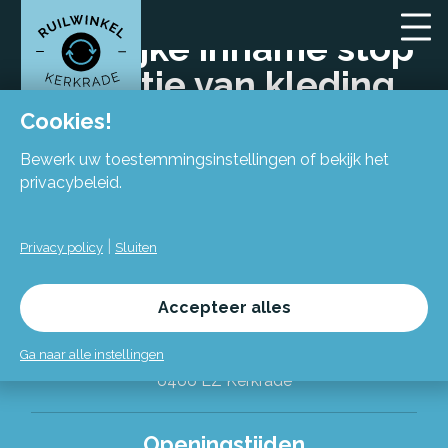
Tijdelijke inname stop
donatie van kleding
Cookies!
Bewerk uw toestemmingsinstellingen of bekijk het
privacybeleid.
|
Privacy policy
Sluiten
Locatie
Accepteer alles
Flexiforum Kerkrade
Spekhofstraat 15
Ga naar alle instellingen
(bij binnenkomst grote trap omhoog)
6466 LZ Kerkrade
Alles over de Ruilwinkel
Openingstijden