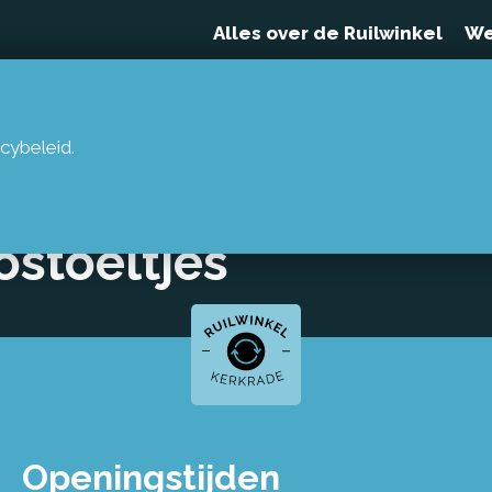
Alles over de Ruilwinkel
We
cybeleid.
op inname maxi
ostoeltjes
Openingstijden