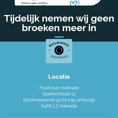
Tijdelijk nemen wij geen
broeken meer in
Alles over de Ruilwinkel
Werken in de Ruilwinkel
Locatie
Flexiforum Kerkrade
Onze organisatie
Spekhofstraat 15
(bij binnenkomst grote trap omhoog)
6466 LZ Kerkrade
Stel je vraag!