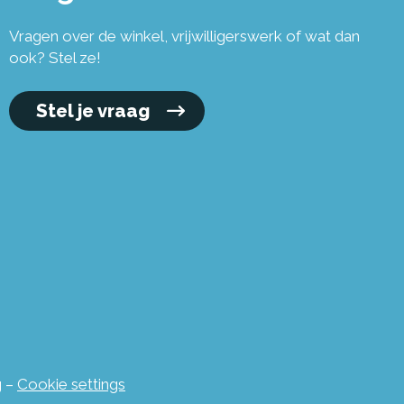
Vragen over de winkel, vrijwilligerswerk of wat dan
ook? Stel ze!
Stel je vraag
g
–
Cookie settings