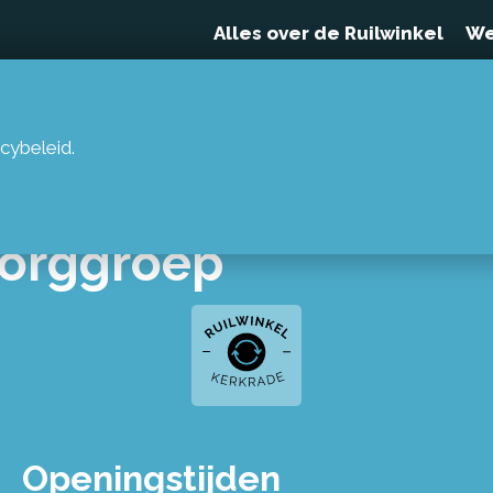
Alles over de Ruilwinkel
We
cybeleid.
Zorggroep
Openingstijden