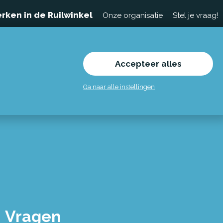
rken in de Ruilwinkel
Onze organisatie
Stel je vraag!
Accepteer alles
Ga naar alle instellingen
Vragen