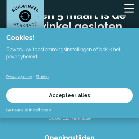
Op 4 en 5 maart is de
Ruilwinkel gesloten
Cookies!
Bewerk uw toestemmingsinstellingen of bekijk het
privacybeleid.
|
Privacy policy
Sluiten
Locatie
Accepteer alles
Flexiforum Kerkrade
Spekhofstraat 15
Ga naar alle instellingen
(bij binnenkomst grote trap omhoog)
6466 LZ Kerkrade
Alles over de Ruilwinkel
Openingstijden