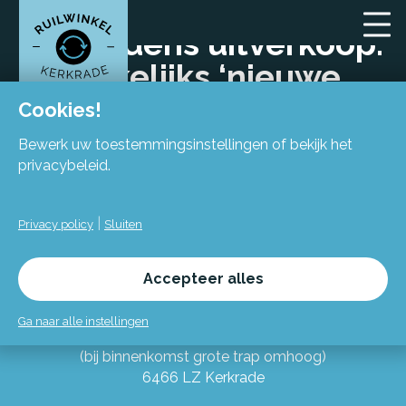
Ook tijdens uitverkoop:
wekelijks ‘nieuwe
kleding’ in de winkel!
Cookies!
Bewerk uw toestemmingsinstellingen of bekijk het
privacybeleid.
|
Privacy policy
Sluiten
Locatie
Accepteer alles
Flexiforum Kerkrade
Ga naar alle instellingen
Spekhofstraat 15
(bij binnenkomst grote trap omhoog)
6466 LZ Kerkrade