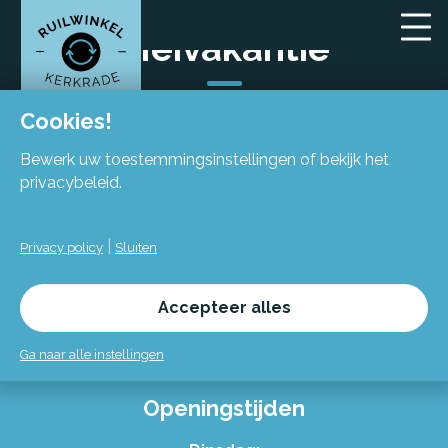
Meivakantie
Cookies!
Bewerk uw toestemmingsinstellingen of bekijk het
privacybeleid.
Locatie
|
Privacy policy
Sluiten
Flexiforum Kerkrade
Spekhofstraat 15
Accepteer alles
(bij binnenkomst grote trap omhoog)
6466 LZ Kerkrade
Ga naar alle instellingen
Openingstijden
Alles over de Ruilwinkel