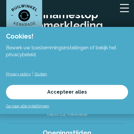
Innamestop
zomerkleding
Cookies!
Bewerk uw toestemmingsinstellingen of bekijk het
privacybeleid.
|
Privacy policy
Sluiten
Locatie
Accepteer alles
Flexiforum Kerkrade
Spekhofstraat 15
Ga naar alle instellingen
(bij binnenkomst grote trap omhoog)
6466 LZ Kerkrade
Alles over de Ruilwinkel
Openingstijden