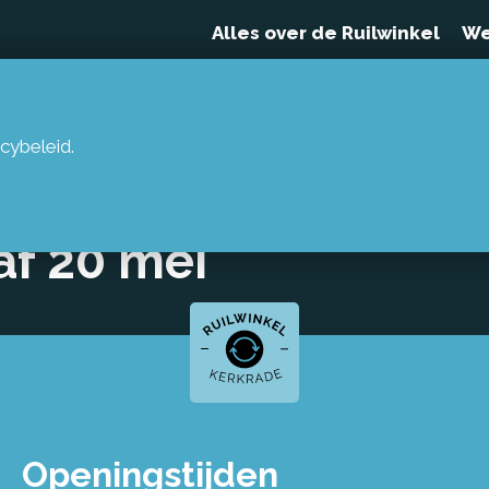
Alles over de Ruilwinkel
We
cybeleid.
lgoed en
af 20 mei
Openingstijden