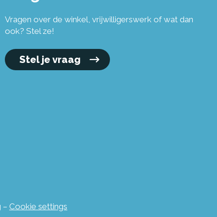
Vragen over de winkel, vrijwilligerswerk of wat dan
ook? Stel ze!
Stel je vraag
g
–
Cookie settings