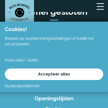
18 mei gesloten
Cookies!
Bewerk uw toestemmingsinstellingen of bekijk het
privacybeleid.
Locatie
|
Privacy policy
Sluiten
Flexiforum Kerkrade
Spekhofstraat 15
Accepteer alles
(bij binnenkomst grote trap omhoog)
6466 LZ Kerkrade
Ga naar alle instellingen
Openingstijden
Alles over de Ruilwinkel