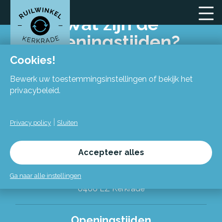
Wat zijn de
openingstijden?
Cookies!
Bewerk uw toestemmingsinstellingen of bekijk het
privacybeleid.
|
Privacy policy
Sluiten
Locatie
Accepteer alles
Flexiforum Kerkrade
Spekhofstraat 15
Ga naar alle instellingen
(bij binnenkomst grote trap omhoog)
6466 LZ Kerkrade
Alles over de Ruilwinkel
Openingstijden