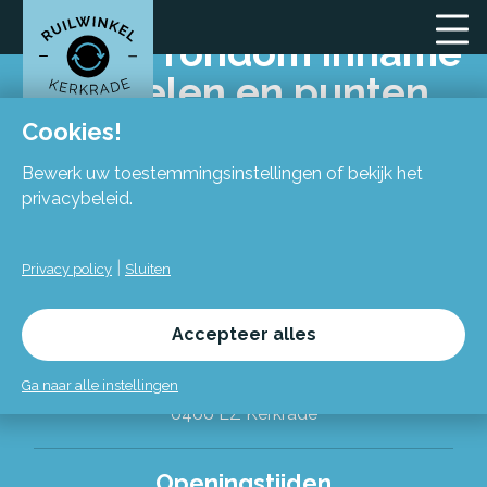
Regels rondom inname
artikelen en punten
Cookies!
Bewerk uw toestemmingsinstellingen of bekijk het
privacybeleid.
|
Privacy policy
Sluiten
Locatie
Accepteer alles
Flexiforum Kerkrade
Spekhofstraat 15
Ga naar alle instellingen
(bij binnenkomst grote trap omhoog)
6466 LZ Kerkrade
Alles over de Ruilwinkel
Openingstijden