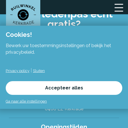
Is de ledenpas echt
gratis?
Cookies!
Bewerk uw toestemmingsinstellingen of bekijk het
privacybeleid.
|
Privacy policy
Sluiten
Locatie
Accepteer alles
Flexiforum Kerkrade
Spekhofstraat 15
Ga naar alle instellingen
(bij binnenkomst grote trap omhoog)
6466 LZ Kerkrade
Alles over de Ruilwinkel
Openingstijden