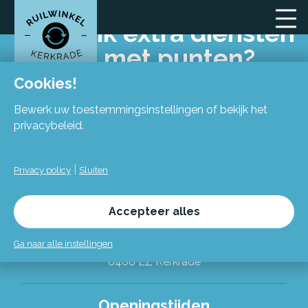
Betaal ik extra diensten
ook met punten?
Cookies!
Bewerk uw toestemmingsinstellingen of bekijk het
privacybeleid.
|
Privacy policy
Sluiten
Locatie
Accepteer alles
Flexiforum Kerkrade
Spekhofstraat 15
Ga naar alle instellingen
(bij binnenkomst grote trap omhoog)
6466 LZ Kerkrade
Alles over de Ruilwinkel
Openingstijden