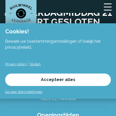
DONDERDAGMIDDAG 21
MAART GESLOTEN
Cookies!
Bewerk uw toestemmingsinstellingen of bekijk het
privacybeleid.
|
Privacy policy
Sluiten
Locatie
Accepteer alles
Flexiforum Kerkrade
Spekhofstraat 15
Ga naar alle instellingen
(bij binnenkomst grote trap omhoog)
6466 LZ Kerkrade
Alles over de Ruilwinkel
Openingstijden