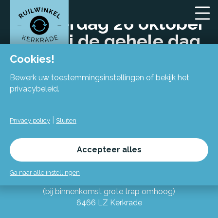
Donderdag 26 oktober
zijn wij de gehele dag
gesloten!
Cookies!
Bewerk uw toestemmingsinstellingen of bekijk het
privacybeleid.
|
Privacy policy
Sluiten
Locatie
Accepteer alles
Flexiforum Kerkrade
Ga naar alle instellingen
Spekhofstraat 15
(bij binnenkomst grote trap omhoog)
6466 LZ Kerkrade