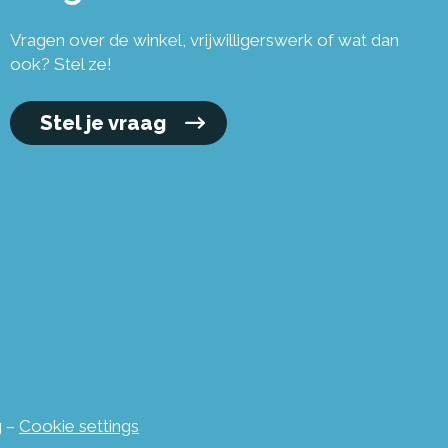
Vragen over de winkel, vrijwilligerswerk of wat dan
ook? Stel ze!
Stel je vraag
g
–
Cookie settings