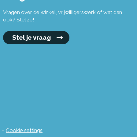
Vragen over de winkel, vrijwilligerswerk of wat dan
ook? Stel ze!
Stel je vraag
g
–
Cookie settings