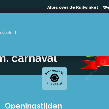
Alles over de Ruilwinkel
We
cybeleid.
ebruari
.m. carnaval
Openingstijden