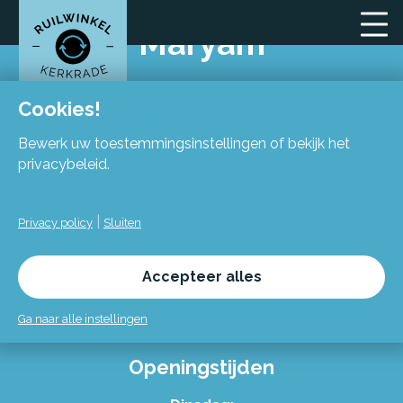
Maryam
Cookies!
Bewerk uw toestemmingsinstellingen of bekijk het
privacybeleid.
Locatie
|
Privacy policy
Sluiten
Flexiforum Kerkrade
Spekhofstraat 15
Accepteer alles
(bij binnenkomst grote trap omhoog)
6466 LZ Kerkrade
Ga naar alle instellingen
Openingstijden
Alles over de Ruilwinkel