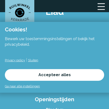
Eiad
Cookies!
Bewerk uw toestemmingsinstellingen of bekijk het
privacybeleid.
Locatie
|
Privacy policy
Sluiten
Flexiforum Kerkrade
Spekhofstraat 15
Accepteer alles
(bij binnenkomst grote trap omhoog)
6466 LZ Kerkrade
Ga naar alle instellingen
Openingstijden
Alles over de Ruilwinkel