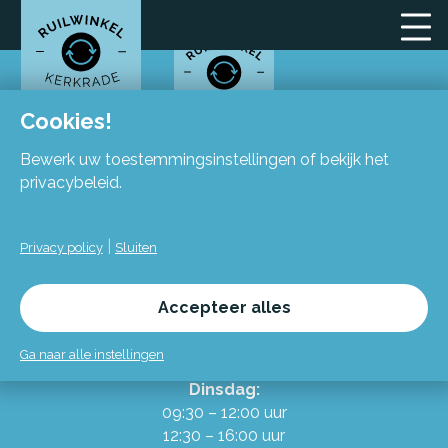
Cookies!
Bewerk uw toestemmingsinstellingen of bekijk het
Locatie
privacybeleid.
Flexiforum Kerkrade
Spekhofstraat 15
|
Privacy policy
Sluiten
(bij binnenkomst grote trap omhoog)
6466 LZ Kerkrade
Accepteer alles
Openingstijden
Ga naar alle instellingen
Alles over de Ruilwinkel
Dinsdag:
09:30 – 12:00 uur
12:30 – 16:00 uur
Werken in de Ruilwinkel