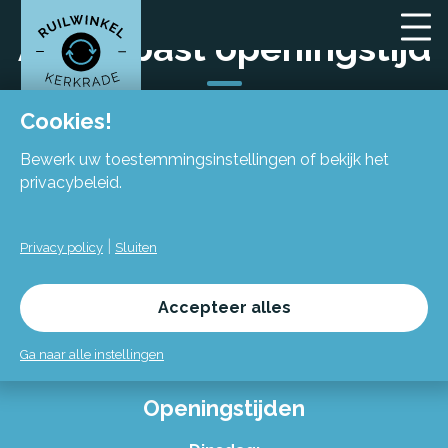
Aangepast openingstijd
Cookies!
Bewerk uw toestemmingsinstellingen of bekijk het
privacybeleid.
Locatie
|
Privacy policy
Sluiten
Flexiforum Kerkrade
Spekhofstraat 15
Accepteer alles
(bij binnenkomst grote trap omhoog)
6466 LZ Kerkrade
Ga naar alle instellingen
Openingstijden
Alles over de Ruilwinkel