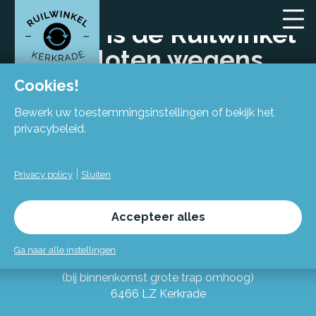
14 mei is de Ruilwinkel
gesloten wegens
hemelvaart
Cookies!
Bewerk uw toestemmingsinstellingen of bekijk het
privacybeleid.
|
Privacy policy
Sluiten
Locatie
Accepteer alles
Flexiforum Kerkrade
Ga naar alle instellingen
Spekhofstraat 15
(bij binnenkomst grote trap omhoog)
6466 LZ Kerkrade